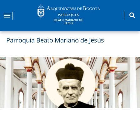
Pasar
al
PARROQUIA
contenido
BEATO MARIANO DE
JESÚS
principal
Parroquia Beato Mariano de Jesús