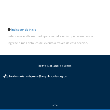
Indicador de inicio
Seleccione el día marcado para ver el evento que corresponde.
Ingrese a más detalles del evento a través de esta sección.
BEATO MARIANO DE JESÚS
pbeatomarianodejesus@arquibogota.org.co